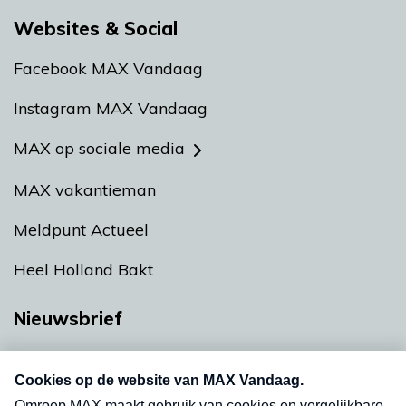
Websites & Social
Facebook MAX Vandaag
Instagram MAX Vandaag
MAX op sociale media
MAX vakantieman
Meldpunt Actueel
Heel Holland Bakt
Nieuwsbrief
Neem hier een gratis abonnement op onze
nieuwsbrief. Elke vrijdag- en dinsdagochtend in
uw mailbox.