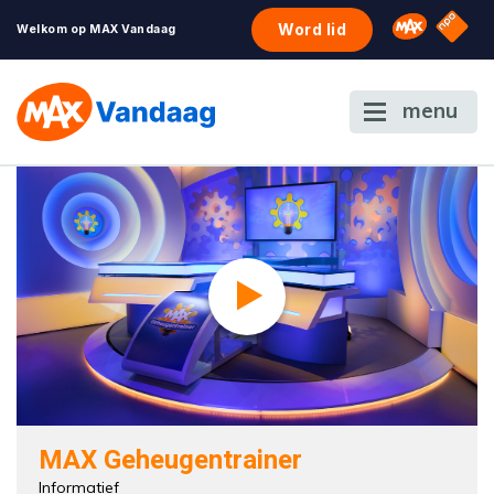
NPO S
Omroep 
Word lid
Welkom op MAX Vandaag
menu
MAX Geheugentrainer
Informatief