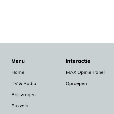
Menu
Interactie
Home
MAX Opinie Panel
TV & Radio
Oproepen
Prijsvragen
Puzzels