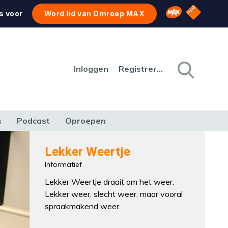
NPO Star
Omroep MAX
s voor
Word lid van Omroep MAX
Inloggen
Registreren
s
Podcast
Oproepen
CULTUUR
NATUUR & MILIEU
REIZEN & VERKEER
Lekker Weertje
Informatief
Lekker Weertje draait om het weer.
Lekker weer, slecht weer, maar vooral
spraakmakend weer.