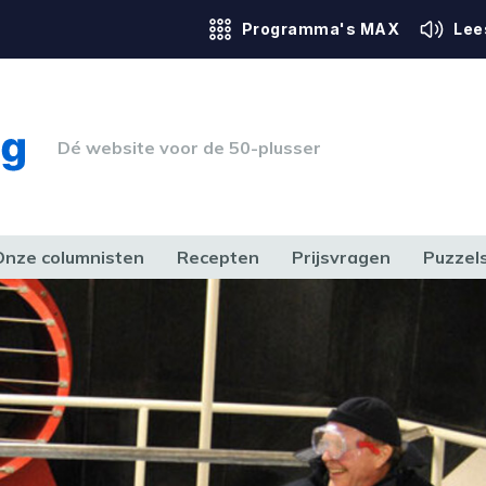
Programma's MAX
Lee
Dé website voor de 50-plusser
Onze columnisten
Recepten
Prijsvragen
Puzzel
ERK & RECHT
GEZONDHEID & SPORT
HUIS, TUIN & HOBBY
MEDIA & 