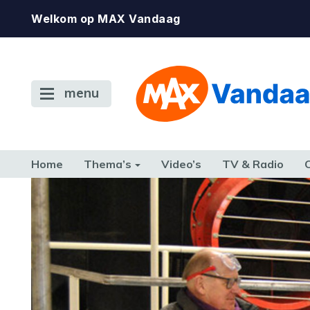
Welkom op MAX Vandaag
menu
Home
Thema’s
Video’s
TV & Radio
CONSUMENT
ETEN & DRINKEN
FAMILIE & RELATIE
GELD, W
TERUG NAAR TOEN