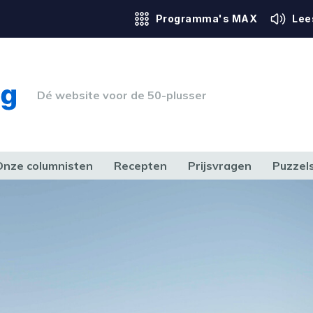
Programma's MAX
Lee
Dé website voor de 50-plusser
Onze columnisten
Recepten
Prijsvragen
Puzzel
ERK & RECHT
GEZONDHEID & SPORT
HUIS, TUIN & HOBBY
MEDIA & 