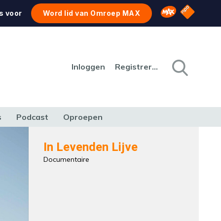
NPO Star
Omroep MAX
s voor
Word lid van Omroep MAX
Inloggen
Registreren
s
Podcast
Oproepen
CULTUUR
NATUUR & MILIEU
REIZEN & VERKEER
In Levenden Lijve
Documentaire