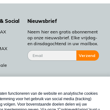
& Social
Nieuwsbrief
MAX
Neem hier een gratis abonnement
op onze nieuwsbrief. Elke vrijdag-
en dinsdagochtend in uw mailbox.
MAX
Verzend
iale
tieman
ctueel
Nieuwsbrief
d Bakt
Neem hier een gratis abonnement op onze