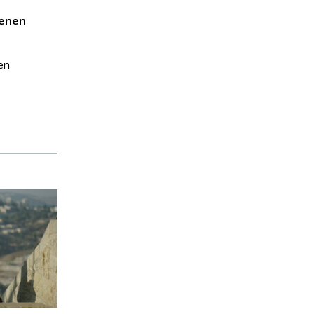
oenen
en