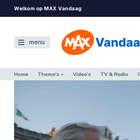
Welkom op MAX Vandaag
menu
Home
Thema’s
Video’s
TV & Radio
CONSUMENT
ETEN & DRINKEN
FAMILIE & RELATIE
GELD, W
TERUG NAAR TOEN