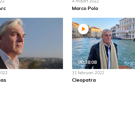
022
4 maart 2022
Arc
Marco Polo
00:38:08
2022
11 februari 2022
aas
Cleopatra