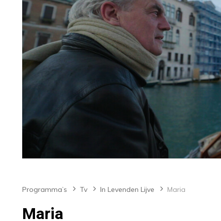
Programma’s
Tv
In Levenden Lijve
Maria
Maria