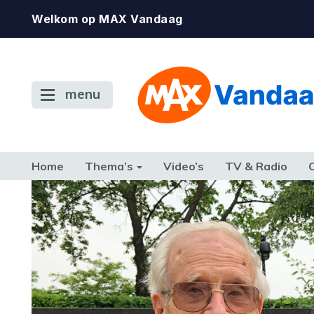
Welkom op MAX Vandaag
menu
Home
Thema’s
Video’s
TV & Radio
CONSUMENT
ETEN & DRINKEN
FAMILIE & RELATIE
GELD, W
TERUG NAAR TOEN