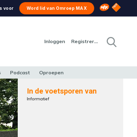
NPO Star
Omroep MAX
s voor
Word lid van Omroep MAX
Inloggen
Registreren
s
Podcast
Oproepen
CULTUUR
NATUUR & MILIEU
REIZEN & VERKEER
In de voetsporen van
Informatief