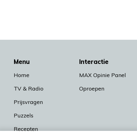
Menu
Interactie
Home
MAX Opinie Panel
TV & Radio
Oproepen
Prijsvragen
Puzzels
Recepten