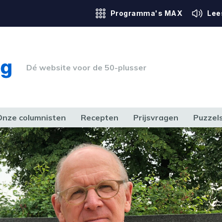
Programma's MAX
Lee
Dé website voor de 50-plusser
Onze columnisten
Recepten
Prijsvragen
Puzzel
ERK & RECHT
GEZONDHEID & SPORT
HUIS, TUIN & HOBBY
MEDIA & 