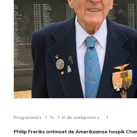
Programma’s
Tv
In de voetsporen van
Philip Freriks ontmoet de Amerikaanse hospik Charl