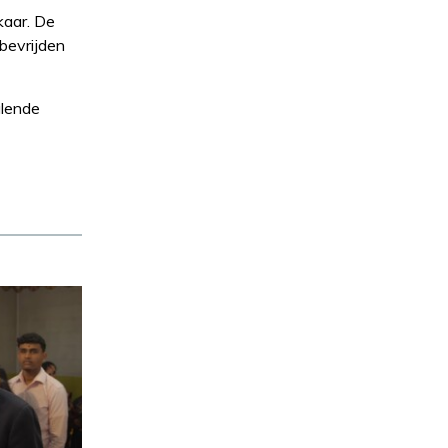
kaar. De
 bevrijden
alende