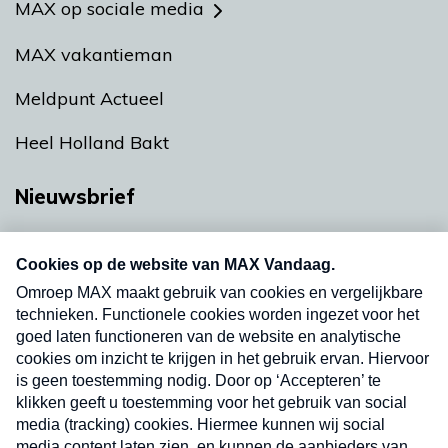
MAX op sociale media
MAX vakantieman
Meldpunt Actueel
Heel Holland Bakt
Nieuwsbrief
Neem hier een gratis abonnement op onze
nieuwsbrief. Elke vrijdag- en dinsdagochtend in
uw mailbox.
Verzend