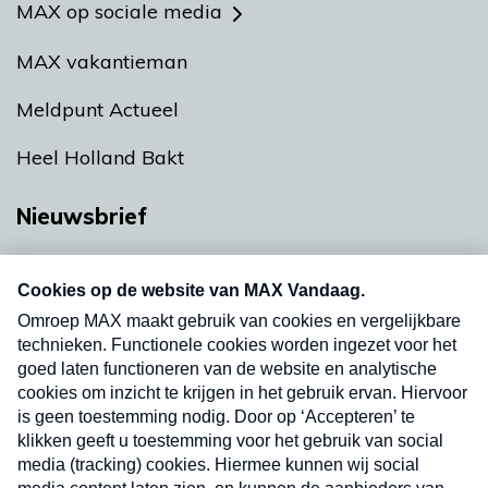
MAX op sociale media
MAX vakantieman
Meldpunt Actueel
Heel Holland Bakt
Nieuwsbrief
Neem hier een gratis abonnement op onze
nieuwsbrief. Elke vrijdag- en dinsdagochtend in
uw mailbox.
Verzend