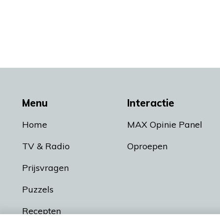
Menu
Interactie
Home
MAX Opinie Panel
TV & Radio
Oproepen
Prijsvragen
Puzzels
Recepten