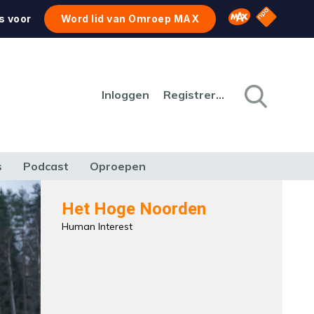
NPO Star
Omroep MAX
s voor
Word lid van Omroep MAX
Inloggen
Registreren
s
Podcast
Oproepen
CULTUUR
NATUUR & MILIEU
REIZEN & VERKEER
Het Hoge Noorden
Human Interest