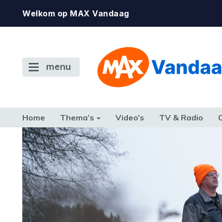
Welkom op MAX Vandaag
menu
Home
Thema’s
Video’s
TV & Radio
CONSUMENT
ETEN & DRINKEN
FAMILIE & RELATIE
GELD, W
TERUG NAAR TOEN