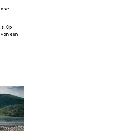
edse
is. Op
t van een