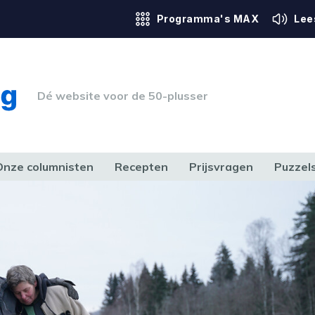
Programma's MAX
Lee
Dé website voor de 50-plusser
Onze columnisten
Recepten
Prijsvragen
Puzzel
ERK & RECHT
GEZONDHEID & SPORT
HUIS, TUIN & HOBBY
MEDIA & 