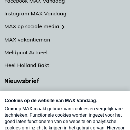
Facebook MAX Vandaag
Instagram MAX Vandaag
MAX op sociale media
MAX vakantieman
Meldpunt Actueel
Heel Holland Bakt
Nieuwsbrief
Neem hier een gratis abonnement op onze
nieuwsbrief. Elke vrijdag- en dinsdagochtend in
uw mailbox.
Verzend