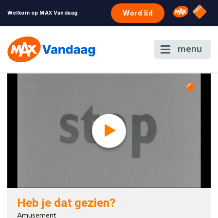
NPO S
Omroep 
Word lid
Welkom op MAX Vandaag
menu
Heb je dat gezien?
Amusement