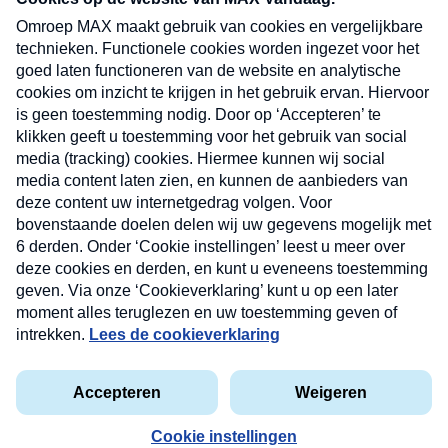
uw mailbox.
Verzend
Nieuwsbrief
Neem hier een gratis abonnement op onze
nieuwsbrief. Elke vrijdag- en dinsdagochtend in uw
mailbox.
Contact
Algemene voorwaarden
Privacyverklaring
Cookieverklaring
Kwetsbaarheid melden
privacyverklaring
Copyright © 2026 MAX Vandaag -
Omroep MAX