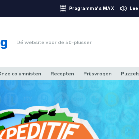
Programma's MAX
Lee
Dé website voor de 50-plusser
Onze columnisten
Recepten
Prijsvragen
Puzzel
ERK & RECHT
GEZONDHEID & SPORT
HUIS, TUIN & HOBBY
MEDIA & 