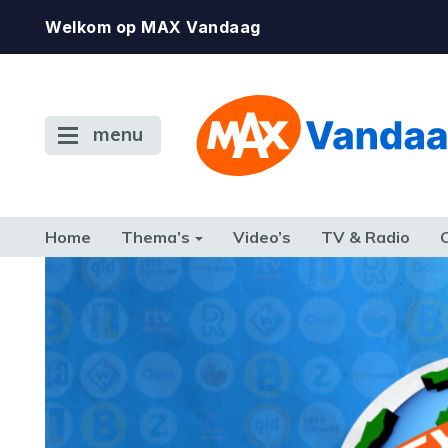
Welkom op MAX Vandaag
menu
Home
Thema’s
Video’s
TV & Radio
CONSUMENT
ETEN & DRINKEN
FAMILIE & RELATIE
GELD, W
TERUG NAAR TOEN