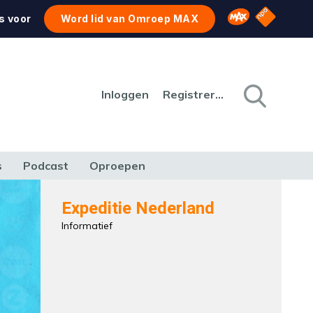
NPO Star
Omroep MAX
s voor
Word lid van Omroep MAX
Inloggen
Registreren
s
Podcast
Oproepen
CULTUUR
NATUUR & MILIEU
REIZEN & VERKEER
Expeditie Nederland
Informatief