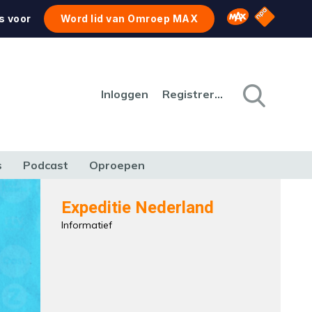
NPO Star
Omroep MAX
s voor
Word lid van Omroep MAX
Inloggen
Registreren
s
Podcast
Oproepen
CULTUUR
NATUUR & MILIEU
REIZEN & VERKEER
Expeditie Nederland
Informatief