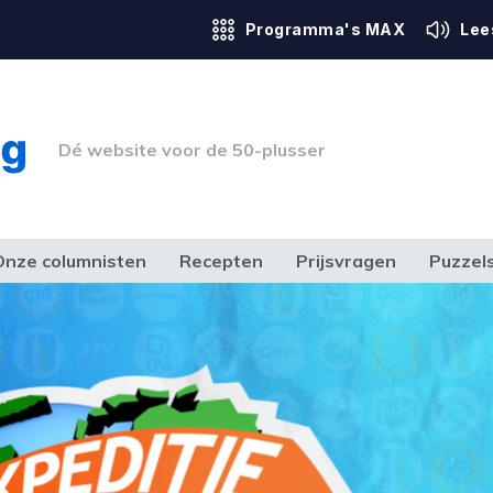
Programma's MAX
Lee
Dé website voor de 50-plusser
Onze columnisten
Recepten
Prijsvragen
Puzzel
ERK & RECHT
GEZONDHEID & SPORT
HUIS, TUIN & HOBBY
MEDIA & 