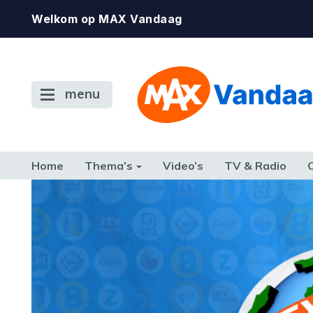
Welkom op MAX Vandaag
menu
Home
Thema’s
Video’s
TV & Radio
CONSUMENT
ETEN & DRINKEN
FAMILIE & RELATIE
GELD, W
TERUG NAAR TOEN