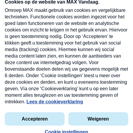
nieuwsbrief. Elke vrijdag- en dinsdagochtend in
uw mailbox.
Verzend
Nieuwsbrief
Neem hier een gratis abonnement op onze
nieuwsbrief. Elke vrijdag- en dinsdagochtend in uw
mailbox.
Contact
Algemene voorwaarden
Privacyverklaring
Cookieverklaring
Kwetsbaarheid melden
privacyverklaring
Copyright © 2026 MAX Vandaag -
Omroep MAX