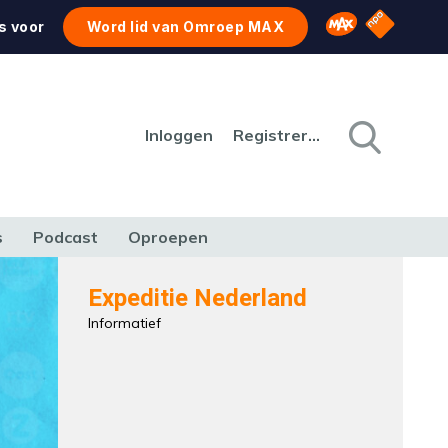
NPO Star
Omroep MAX
s voor
Word lid van Omroep MAX
Inloggen
Registreren
s
Podcast
Oproepen
CULTUUR
NATUUR & MILIEU
REIZEN & VERKEER
Expeditie Nederland
Informatief