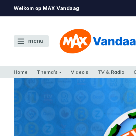
Welkom op MAX Vandaag
menu
Home
Thema’s
Video’s
TV & Radio
CONSUMENT
ETEN & DRINKEN
FAMILIE & RELATIE
GELD, W
TERUG NAAR TOEN