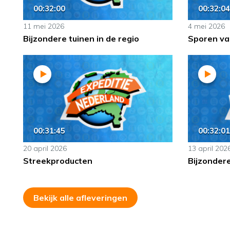
00:32:00
00:32:04
11 mei 2026
4 mei 2026
Bijzondere tuinen in de regio
Sporen van
00:31:45
00:32:01
20 april 2026
13 april 202
Streekproducten
Bijzonder
Bekijk alle afleveringen