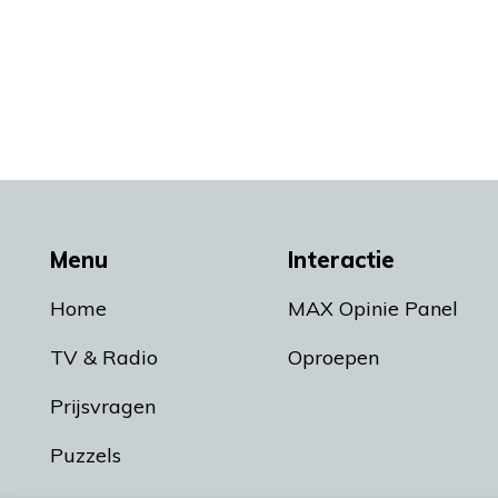
Menu
Interactie
Home
MAX Opinie Panel
TV & Radio
Oproepen
Prijsvragen
Puzzels