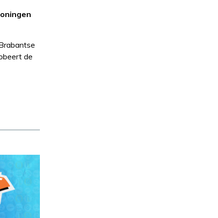
roningen
t Brabantse
robeert de