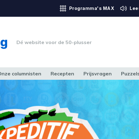
Programma's MAX
Lee
Dé website voor de 50-plusser
Onze columnisten
Recepten
Prijsvragen
Puzzel
ERK & RECHT
GEZONDHEID & SPORT
HUIS, TUIN & HOBBY
MEDIA & 