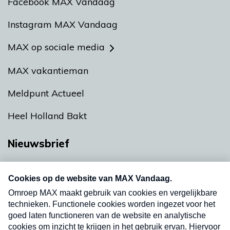
Facebook MAX Vandaag
Instagram MAX Vandaag
MAX op sociale media
MAX vakantieman
Meldpunt Actueel
Heel Holland Bakt
Nieuwsbrief
Neem hier een gratis abonnement op onze
nieuwsbrief. Elke vrijdag- en dinsdagochtend in
uw mailbox.
Verzend