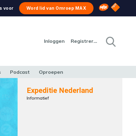
NPO Star
Omroep MAX
s voor
Word lid van Omroep MAX
Inloggen
Registreren
s
Podcast
Oproepen
CULTUUR
NATUUR & MILIEU
REIZEN & VERKEER
Expeditie Nederland
Informatief