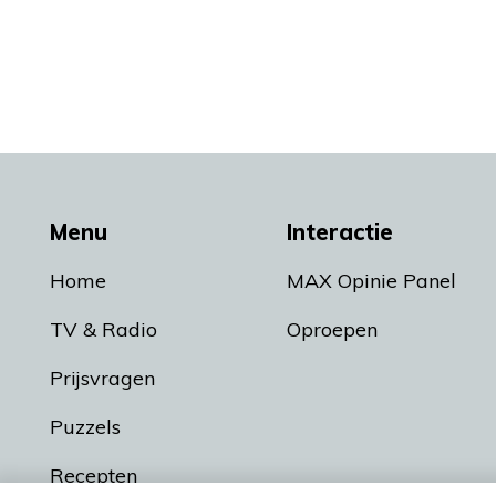
Menu
Interactie
Home
MAX Opinie Panel
TV & Radio
Oproepen
Prijsvragen
Puzzels
Recepten