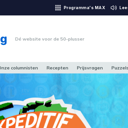
Programma's MAX
Lee
Dé website voor de 50-plusser
Onze columnisten
Recepten
Prijsvragen
Puzzel
ERK & RECHT
GEZONDHEID & SPORT
HUIS, TUIN & HOBBY
MEDIA & 