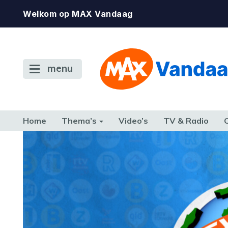
Welkom op MAX Vandaag
menu
Home
Thema’s
Video’s
TV & Radio
CONSUMENT
ETEN & DRINKEN
FAMILIE & RELATIE
GELD, W
TERUG NAAR TOEN