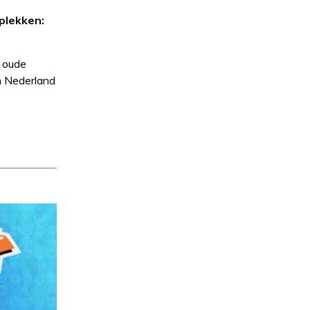
plekken:
n oude
n Nederland