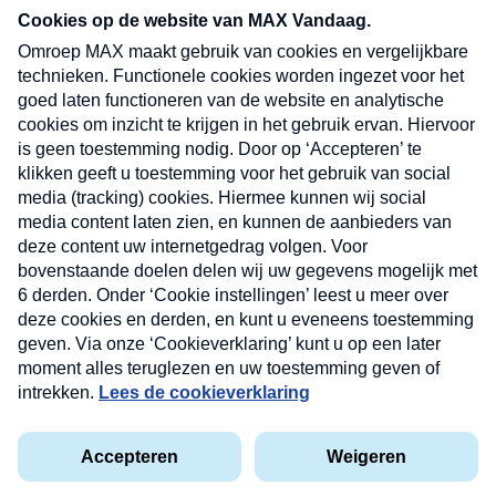
nieuwsbrief. Elke vrijdag- en dinsdagochtend in
uw mailbox.
Verzend
Nieuwsbrief
Neem hier een gratis abonnement op onze
nieuwsbrief. Elke vrijdag- en dinsdagochtend in uw
mailbox.
Contact
Algemene voorwaarden
Privacyverklaring
Cookieverklaring
Kwetsbaarheid melden
privacyverklaring