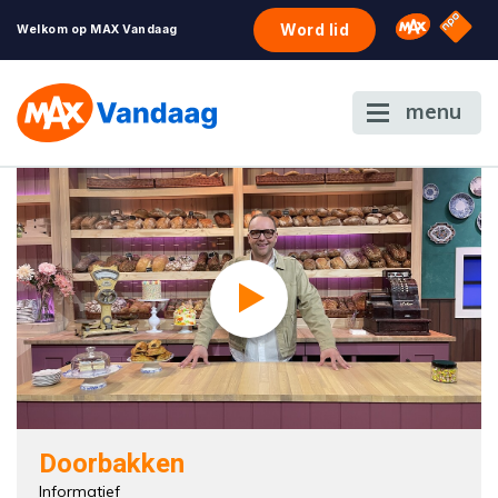
NPO S
Omroep 
Word lid
Welkom op MAX Vandaag
menu
Doorbakken
Informatief