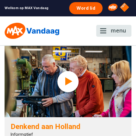
NPO S
Omroep 
Word lid
Welkom op MAX Vandaag
menu
Denkend aan Holland
Informatief