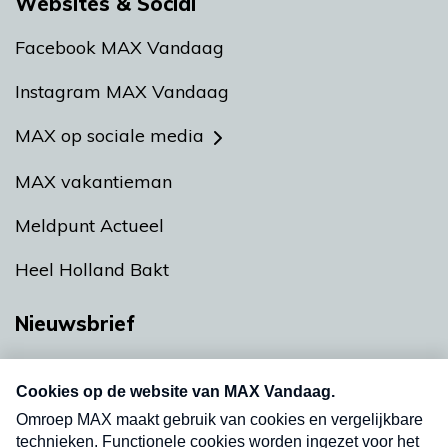
Websites & Social
Facebook MAX Vandaag
Instagram MAX Vandaag
MAX op sociale media
MAX vakantieman
Meldpunt Actueel
Heel Holland Bakt
Nieuwsbrief
Neem hier een gratis abonnement op onze
nieuwsbrief. Elke vrijdag- en dinsdagochtend in
uw mailbox.