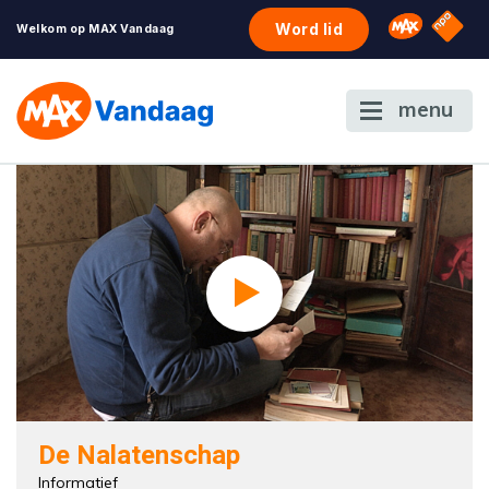
NPO S
Omroep 
Word lid
Welkom op MAX Vandaag
menu
De Nalatenschap
Informatief