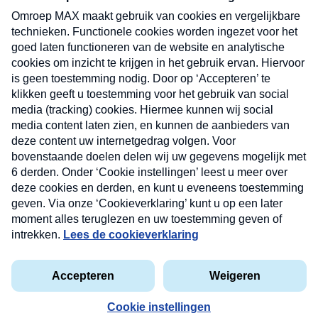
uw mailbox.
Verzend
Nieuwsbrief
Neem hier een gratis abonnement op onze
nieuwsbrief. Elke vrijdag- en dinsdagochtend in uw
mailbox.
Contact
Algemene voorwaarden
Privacyverklaring
Cookieverklaring
Kwetsbaarheid melden
privacyverklaring
Copyright © 2026 MAX Vandaag -
Omroep MAX