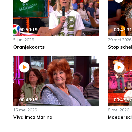
00:50:19
00:47:31
5 juni 2026
29 mei 2026
Oranjekoorts
Stop sche
00:48:15
00:47:57
15 mei 2026
8 mei 2026
Viva Imca Marina
Moedersch