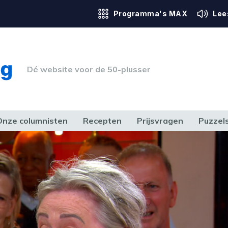
Programma's MAX
Lee
Dé website voor de 50-plusser
Onze columnisten
Recepten
Prijsvragen
Puzzel
ERK & RECHT
GEZONDHEID & SPORT
HUIS, TUIN & HOBBY
MEDIA & 