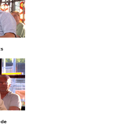
ts
ede