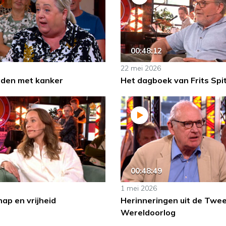
00:48:12
22 mei 2026
lden met kanker
Het dagboek van Frits Spi
00:48:49
1 mei 2026
ap en vrijheid
Herinneringen uit de Twe
Wereldoorlog