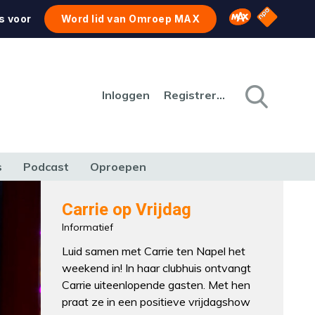
NPO Star
Omroep MAX
s voor
Word lid van Omroep MAX
Inloggen
Registreren
s
Podcast
Oproepen
CULTUUR
NATUUR & MILIEU
REIZEN & VERKEER
Carrie op Vrijdag
Informatief
Luid samen met Carrie ten Napel het
weekend in! In haar clubhuis ontvangt
Carrie uiteenlopende gasten. Met hen
praat ze in een positieve vrijdagshow