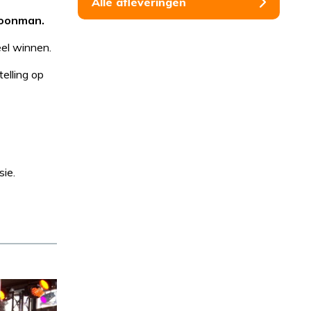
Alle afleveringen
Boonman.
el winnen.
elling op
sie.