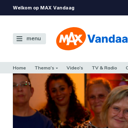
Welkom op MAX Vandaag
menu
Home
Thema’s
Video’s
TV & Radio
CONSUMENT
ETEN & DRINKEN
FAMILIE & RELATIE
GELD, W
TERUG NAAR TOEN