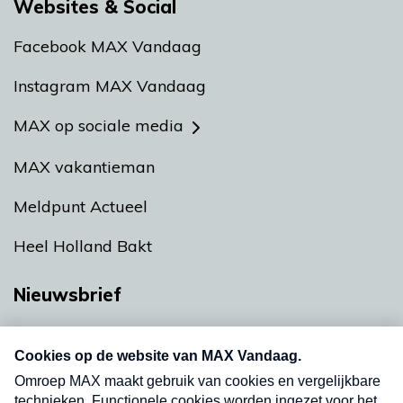
Websites & Social
Facebook MAX Vandaag
Instagram MAX Vandaag
MAX op sociale media
MAX vakantieman
Meldpunt Actueel
Heel Holland Bakt
Nieuwsbrief
Neem hier een gratis abonnement op onze
nieuwsbrief. Elke vrijdag- en dinsdagochtend in
uw mailbox.