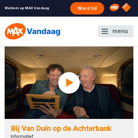
NPO S
Omroep 
Word lid
Welkom op MAX Vandaag
menu
Bij Van Duin op de Achterbank
Informatief