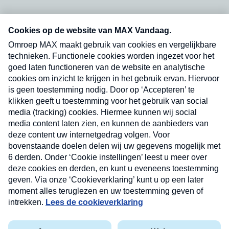
Neem hier een gratis abonnement op onze
nieuwsbrief. Elke vrijdag- en dinsdagochtend in
uw mailbox.
Verzend
Nieuwsbrief
Neem hier een gratis abonnement op onze
nieuwsbrief. Elke vrijdag- en dinsdagochtend in uw
mailbox.
Contact
Algemene voorwaarden
Privacyverklaring
Cookieverklaring