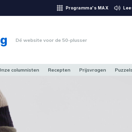
Programma's MAX
Lee
Dé website voor de 50-plusser
Onze columnisten
Recepten
Prijsvragen
Puzzel
ERK & RECHT
GEZONDHEID & SPORT
HUIS, TUIN & HOBBY
MEDIA & 