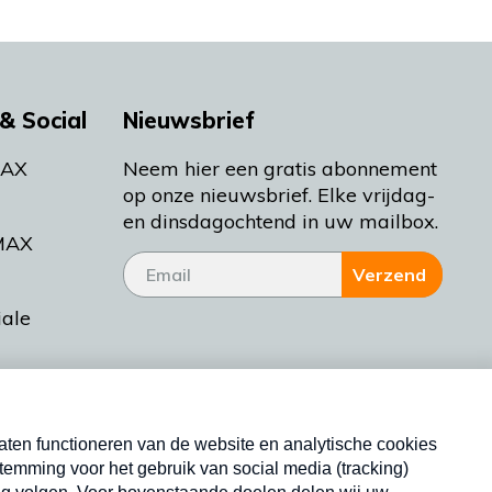
& Social
Nieuwsbrief
MAX
Neem hier een gratis abonnement
op onze nieuwsbrief. Elke vrijdag-
en dinsdagochtend in uw mailbox.
MAX
Verzend
iale
tieman
ctueel
Nieuwsbrief
d Bakt