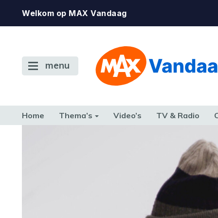
Welkom op MAX Vandaag
menu
Home
Thema’s
Video’s
TV & Radio
CONSUMENT
ETEN & DRINKEN
FAMILIE & RELATIE
GELD, W
TERUG NAAR TOEN