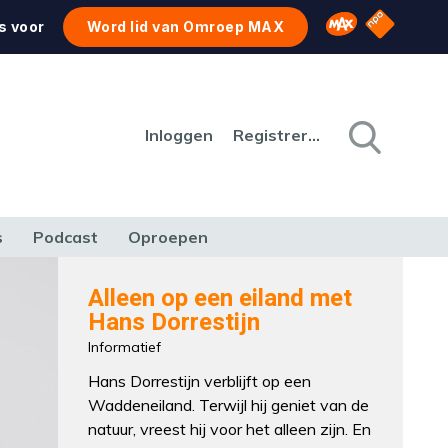
NPO Star
Omroep MAX
s voor
Word lid van Omroep MAX
Inloggen
Registreren
s
Podcast
Oproepen
CULTUUR
NATUUR & MILIEU
REIZEN & VERKEER
Alleen op een eiland met
Hans Dorrestijn
Informatief
Hans Dorrestijn verblijft op een
Waddeneiland. Terwijl hij geniet van de
natuur, vreest hij voor het alleen zijn. En