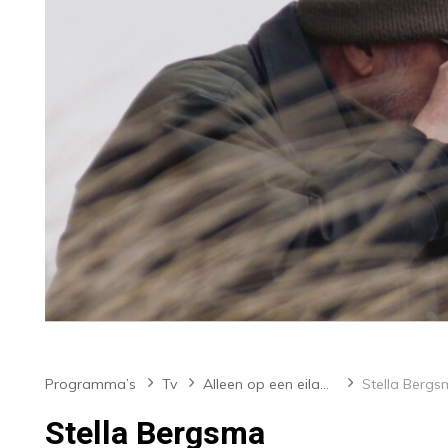
Programma’s
Tv
Alleen op een eiland met Hans Dorrestijn
Stella Berg
Stella Bergsma