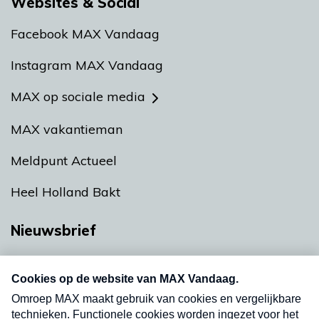
Websites & Social
Facebook MAX Vandaag
Instagram MAX Vandaag
MAX op sociale media
MAX vakantieman
Meldpunt Actueel
Heel Holland Bakt
Nieuwsbrief
Neem hier een gratis abonnement op onze
nieuwsbrief. Elke vrijdag- en dinsdagochtend in
uw mailbox.