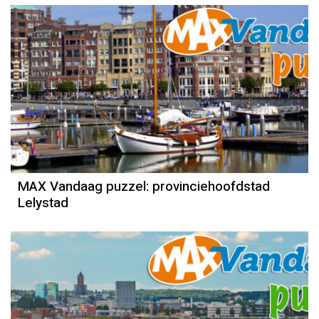
MAX Vandaag puzzel: provinciehoofdstad
Lelystad