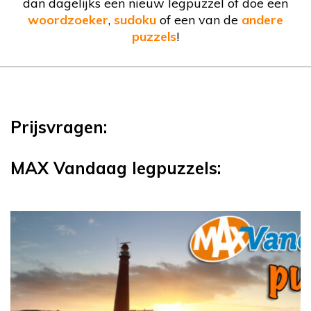
dan dagelijks een nieuw legpuzzel of doe een
woordzoeker
,
sudoku
of een van de
andere
puzzels
!
Prijsvragen:
MAX Vandaag legpuzzels: