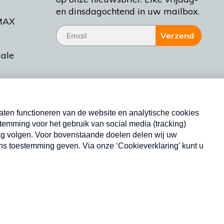
en dinsdagochtend in uw mailbox.
MAX
Verzend
iale
tieman
ctueel
Nieuwsbrief
d Bakt
Neem hier een gratis abonnement op onze
nieuwsbrief. Elke vrijdag- en dinsdagochtend in uw
mailbox.
Copyright © 2026 MAX Vandaag -
Omroep MAX
privacyverklaring