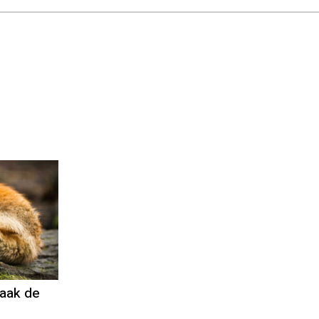
aak de