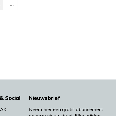
2
...
& Social
Nieuwsbrief
MAX
Neem hier een gratis abonnement
op onze nieuwsbrief. Elke vrijdag-