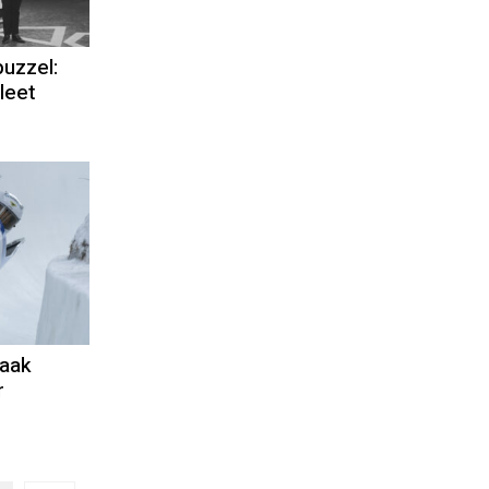
uzzel:
leet
aak
r