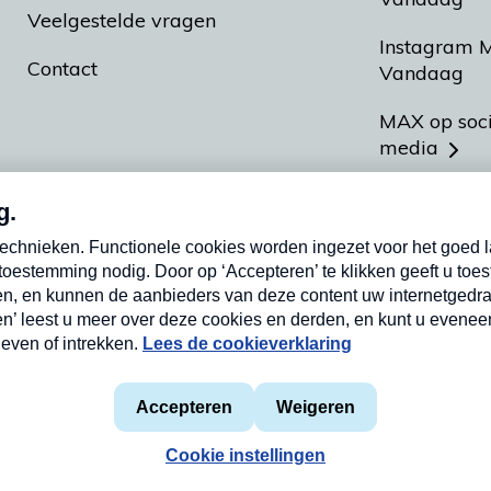
Veelgestelde vragen
Instagram 
Contact
Vandaag
MAX op soc
media
MAX vakan
Meldpunt A
Heel Hollan
aarden
Privacyverklaring
Cookieverklaring