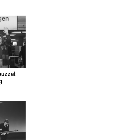
uzzel:
g