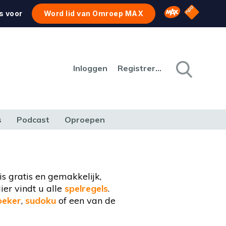
NPO Star
Omroep MAX
s voor
Word lid van Omroep MAX
Inloggen
Registreren
s
Podcast
Oproepen
CULTUUR
NATUUR & MILIEU
REIZEN & VERKEER
s gratis en gemakkelijk,
ier vindt u alle
spelregels
.
eker
,
sudoku
of een van de