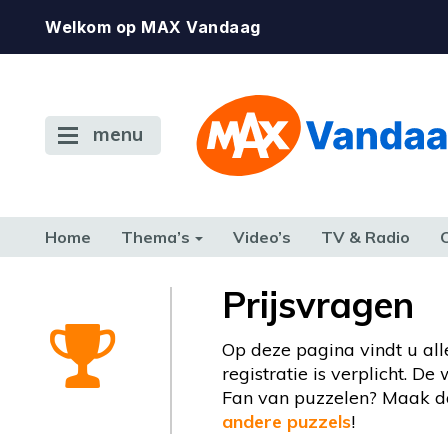
Welkom op MAX Vandaag
menu
Home
Thema’s
Video’s
TV & Radio
CONSUMENT
ETEN & DRINKEN
FAMILIE & RELATIE
GELD, W
Prijsvragen
TERUG NAAR TOEN
Op deze pagina vindt u all
registratie is verplicht. D
Fan van puzzelen? Maak da
andere puzzels
!