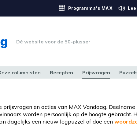
Programma's MAX
Lee
Dé website voor de 50-plusser
Onze columnisten
Recepten
Prijsvragen
Puzzel
ERK & RECHT
GEZONDHEID & SPORT
HUIS, TUIN & HOBBY
MEDIA & 
e prijsvragen en acties van MAX Vandaag. Deelname i
e winnaars worden persoonlijk op de hoogte gebracht. H
n dagelijks een nieuw legpuzzel of doe een
woordzo