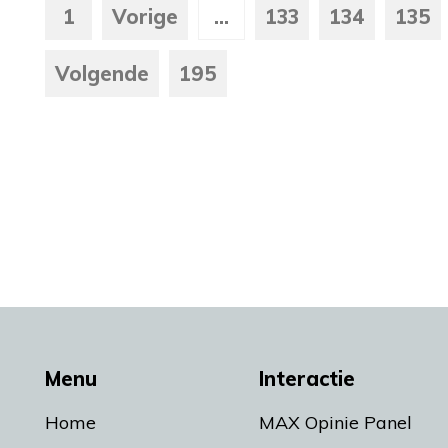
1
Vorige
...
133
134
135
Volgende
195
Menu
Interactie
Home
MAX Opinie Panel