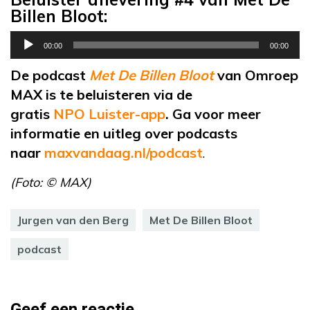
Billen Bloot:
Audiospeler
00:00
00:00
De podcast
Met De Billen Bloot
van Omroep
MAX is te beluisteren via de
gratis
NPO Luister-app
. Ga voor meer
informatie en uitleg over podcasts
naar
maxvandaag.nl/podcast
.
(Foto: © MAX)
Jurgen van den Berg
Met De Billen Bloot
podcast
Geef een reactie