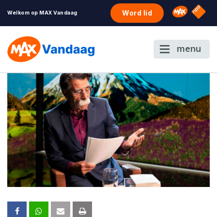
NPO S
Omroep 
Word lid
Welkom op MAX Vandaag
menu