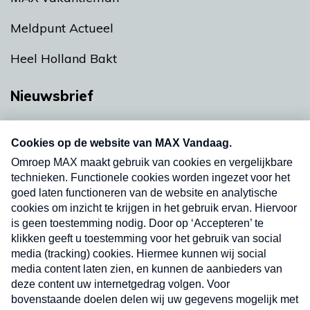
Meldpunt Actueel
Heel Holland Bakt
Nieuwsbrief
Neem hier een gratis abonnement op onze
nieuwsbrief. Elke vrijdag- en dinsdagochtend in
uw mailbox.
Verzend