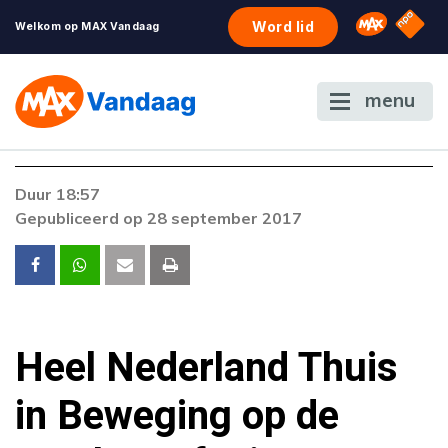
NPO S
Omroep 
Word lid
Welkom op MAX Vandaag
menu
Duur 18:57
Gepubliceerd op 28 september 2017
Heel Nederland Thuis
in Beweging op de