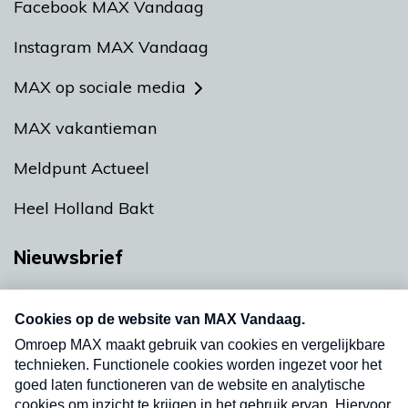
Facebook MAX Vandaag
Instagram MAX Vandaag
MAX op sociale media
MAX vakantieman
Meldpunt Actueel
Heel Holland Bakt
Nieuwsbrief
Neem hier een gratis abonnement op onze
nieuwsbrief. Elke vrijdag- en dinsdagochtend in
uw mailbox.
Verzend