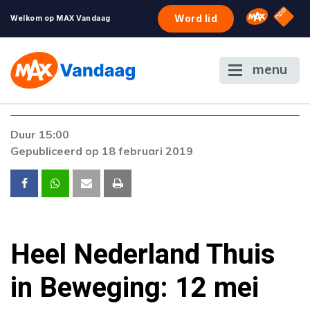
NPO S
Omroep 
Word lid
Welkom op MAX Vandaag
menu
Duur 15:00
Gepubliceerd op 18 februari 2019
Heel Nederland Thuis
in Beweging: 12 mei