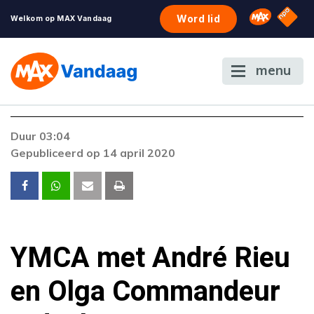
NPO S
Omroep 
Word lid
Welkom op MAX Vandaag
menu
Duur 03:04
Gepubliceerd op 14 april 2020
YMCA met André Rieu
en Olga Commandeur