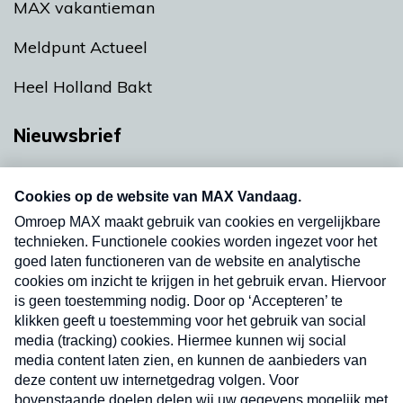
MAX vakantieman
Meldpunt Actueel
Heel Holland Bakt
Nieuwsbrief
Neem hier een gratis abonnement op onze
nieuwsbrief. Elke vrijdag- en dinsdagochtend in
uw mailbox.
Verzend