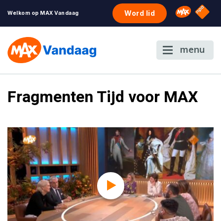
NPO S
Omroep 
Word lid
Welkom op MAX Vandaag
menu
Fragmenten Tijd voor MAX