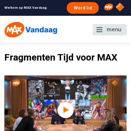
NPO S
Omroep 
Word lid
Welkom op MAX Vandaag
menu
Fragmenten Tijd voor MAX