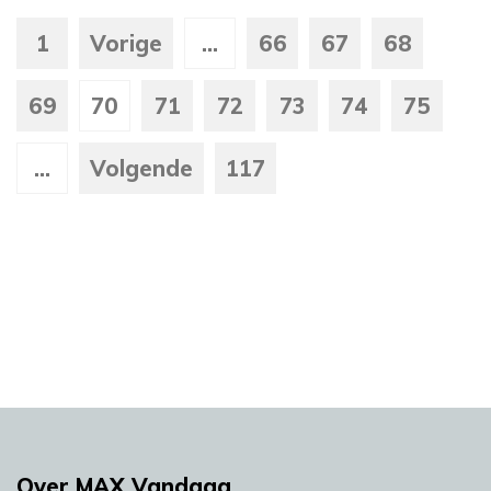
1
Vorige
...
66
67
68
69
70
71
72
73
74
75
...
Volgende
117
Over MAX Vandaag