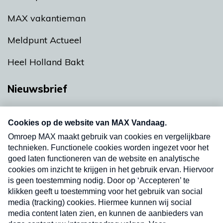
MAX vakantieman
Meldpunt Actueel
Heel Holland Bakt
Nieuwsbrief
Neem hier een gratis abonnement op onze
nieuwsbrief. Elke vrijdag- en dinsdagochtend in
uw mailbox.
Verzend