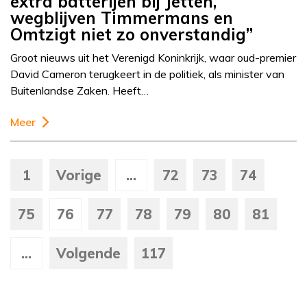
extra batterijen bij Jetten,
wegblijven Timmermans en
Omtzigt niet zo onverstandig”
Groot nieuws uit het Verenigd Koninkrijk, waar oud-premier
David Cameron terugkeert in de politiek, als minister van
Buitenlandse Zaken. Heeft…
Meer
1
Vorige
...
72
73
74
75
76
77
78
79
80
81
...
Volgende
117