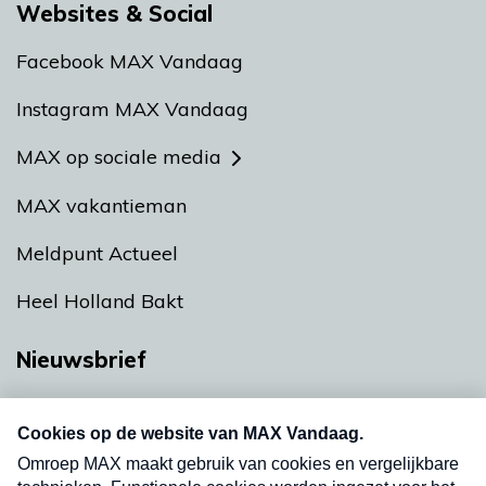
Websites & Social
Facebook MAX Vandaag
Instagram MAX Vandaag
MAX op sociale media
MAX vakantieman
Meldpunt Actueel
Heel Holland Bakt
Nieuwsbrief
Neem hier een gratis abonnement op onze
nieuwsbrief. Elke vrijdag- en dinsdagochtend in
uw mailbox.