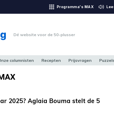
Programma's MAX
Lee
Dé website voor de 50-plusser
Onze columnisten
Recepten
Prijsvragen
Puzzel
ERK & RECHT
GEZONDHEID & SPORT
HUIS, TUIN & HOBBY
MEDIA & 
 MAX
aar 2025? Aglaia Bouma stelt de 5