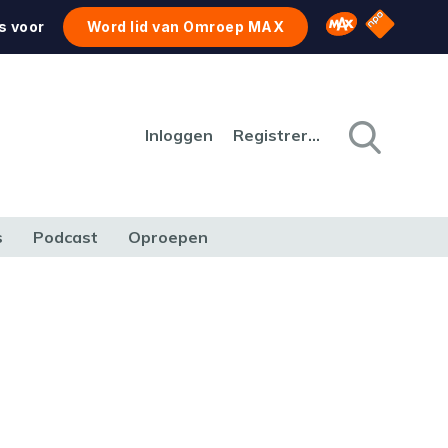
NPO Star
Omroep MAX
s voor
Word lid van Omroep MAX
Inloggen
Registreren
s
Podcast
Oproepen
CULTUUR
NATUUR & MILIEU
REIZEN & VERKEER