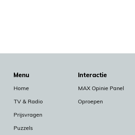
Menu
Interactie
Home
MAX Opinie Panel
TV & Radio
Oproepen
Prijsvragen
Puzzels