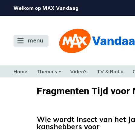
Welkom op MAX Vandaag
menu
Home
Thema’s
Video’s
TV & Radio
CONSUMENT
ETEN & DRINKEN
FAMILIE & RELATIE
GELD, W
Fragmenten Tijd voor
TERUG NAAR TOEN
Wie wordt Insect van het J
kanshebbers voor