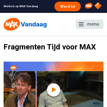
NPO S
Omroep 
Word lid
Welkom op MAX Vandaag
menu
Fragmenten Tijd voor MAX