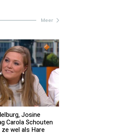
Meer
elburg, Josine
zag Carola Schouten
m ze wel als Hare