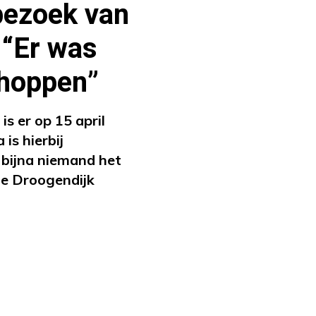
bezoek van
 “Er was
hoppen”
 er op 15 april
is hierbij
 bijna niemand het
ne Droogendijk