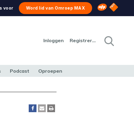
NPO Star
Omroep MAX
s voor
Word lid van Omroep MAX
Inloggen
Registreren
s
Podcast
Oproepen
CULTUUR
NATUUR & MILIEU
REIZEN & VERKEER