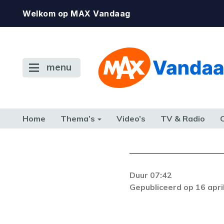
Welkom op MAX Vandaag
menu
Home
Thema’s
Video’s
TV & Radio
CONSUMENT
ETEN & DRINKEN
FAMILIE & RELATIE
GELD, W
TERUG NAAR TOEN
Duur 07:42
Er is een licentie-f
Gepubliceerd op 16 apri
zich blijft voordoe
k