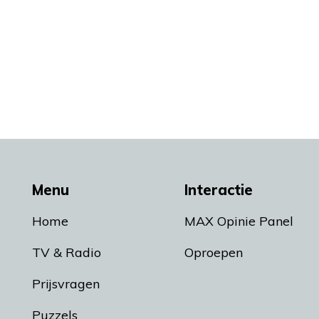
Menu
Interactie
Home
MAX Opinie Panel
TV & Radio
Oproepen
Prijsvragen
Puzzels