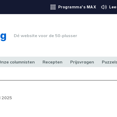
Programma's MAX
Lee
Dé website voor de 50-plusser
Onze columnisten
Recepten
Prijsvragen
Puzzel
ERK & RECHT
GEZONDHEID & SPORT
HUIS, TUIN & HOBBY
MEDIA & 
Foutcode 6001
out opgetreden. Als het probleem
l 2025
n, neem dan contact op met onze
lantenservice.