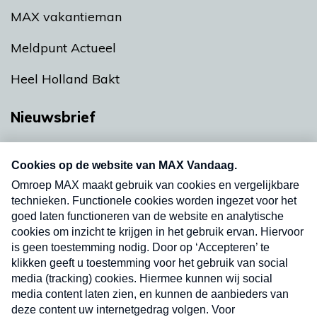
MAX vakantieman
Meldpunt Actueel
Heel Holland Bakt
Nieuwsbrief
Neem hier een gratis abonnement op onze
nieuwsbrief. Elke vrijdag- en dinsdagochtend in
uw mailbox.
Verzend