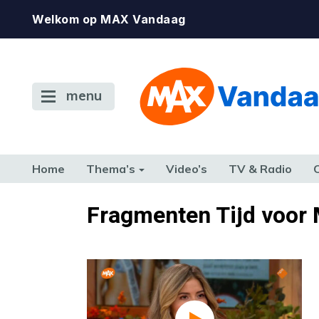
Welkom op MAX Vandaag
menu
Home
Thema’s
Video’s
TV & Radio
CONSUMENT
ETEN & DRINKEN
FAMILIE & RELATIE
GELD, W
Fragmenten Tijd voor
TERUG NAAR TOEN