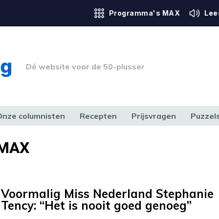
Programma's MAX
Lee
Dé website voor de 50-plusser
Onze columnisten
Recepten
Prijsvragen
Puzzel
ERK & RECHT
GEZONDHEID & SPORT
HUIS, TUIN & HOBBY
MEDIA & 
 MAX
Voormalig Miss Nederland Stephanie
Tency: “Het is nooit goed genoeg”