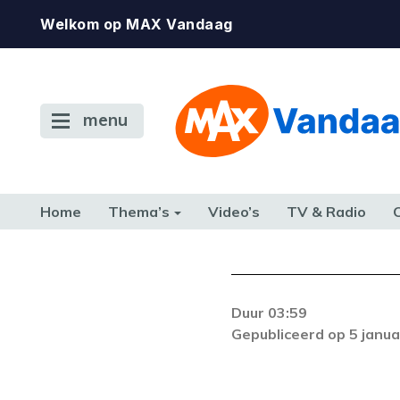
Welkom op MAX Vandaag
menu
Home
Thema’s
Video’s
TV & Radio
CONSUMENT
ETEN & DRINKEN
FAMILIE & RELATIE
GELD, W
TERUG NAAR TOEN
Duur 03:59
Er is een licentie-f
Gepubliceerd op 5 janua
zich blijft voordoe
k