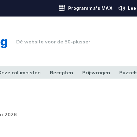
Programma's MAX
Lee
Dé website voor de 50-plusser
Onze columnisten
Recepten
Prijsvragen
Puzzel
ERK & RECHT
GEZONDHEID & SPORT
HUIS, TUIN & HOBBY
MEDIA & 
Foutcode 6001
out opgetreden. Als het probleem
ri 2026
n, neem dan contact op met onze
lantenservice.