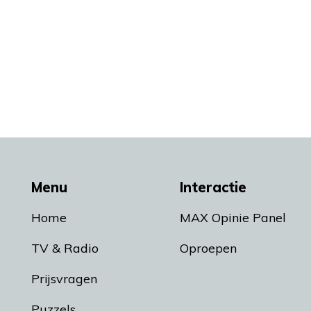
Menu
Interactie
Home
MAX Opinie Panel
TV & Radio
Oproepen
Prijsvragen
Puzzels