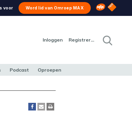
NPO Star
Omroep MAX
s voor
Word lid van Omroep MAX
Inloggen
Registreren
s
Podcast
Oproepen
CULTUUR
NATUUR & MILIEU
REIZEN & VERKEER