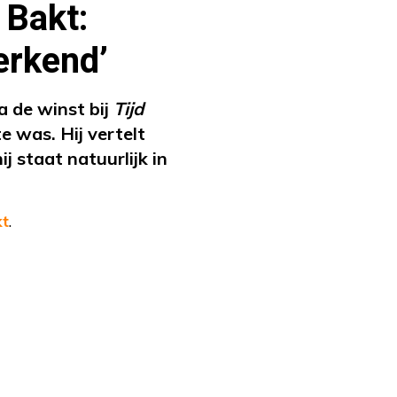
 Bakt:
erkend’
a de winst bij
Tijd
e was. Hij vertelt
j staat natuurlijk in
kt
.