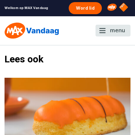
NPO S
Omroep 
Word lid
Welkom op MAX Vandaag
menu
Lees ook