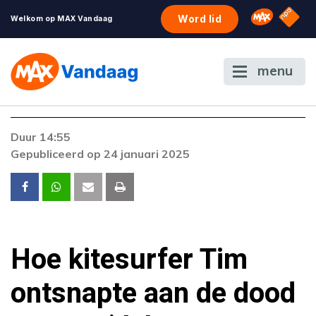
NPO S
Omroep 
Word lid
Welkom op MAX Vandaag
menu
Foutcode 6001
Duur 14:55
Er is een licentie-fout opgetreden. Als het
Gepubliceerd op 24 januari 2025
probleem zich blijft voordoen, neem dan
contact op met onze klantenservice.
Hoe kitesurfer Tim
ontsnapte aan de dood