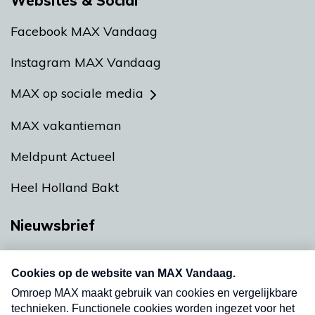
Websites & Social
Facebook MAX Vandaag
Instagram MAX Vandaag
MAX op sociale media
MAX vakantieman
Meldpunt Actueel
Heel Holland Bakt
Nieuwsbrief
Neem hier een gratis abonnement op onze
nieuwsbrief. Elke vrijdag- en dinsdagochtend in
uw mailbox.