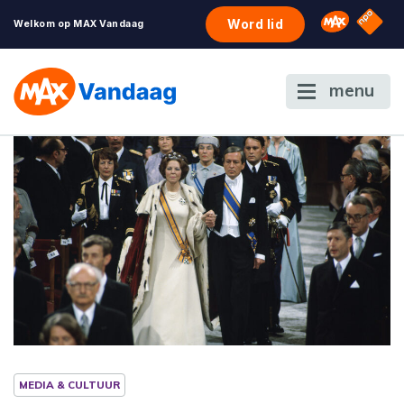
NPO S
Omroep 
Word lid
Welkom op MAX Vandaag
menu
MEDIA & CULTUUR