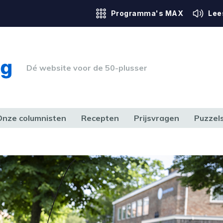
Programma's MAX
Lee
Dé website voor de 50-plusser
Onze columnisten
Recepten
Prijsvragen
Puzzel
ERK & RECHT
GEZONDHEID & SPORT
HUIS, TUIN & HOBBY
MEDIA & 