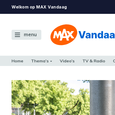
Welkom op MAX Vandaag
menu
Home
Thema’s
Video’s
TV & Radio
CONSUMENT
ETEN & DRINKEN
FAMILIE & RELATIE
GELD, W
TERUG NAAR TOEN