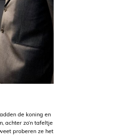
hadden de koning en
 achter zo’n tafeltje
 weet proberen ze het