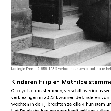
Koningin Emma (1858-1934) verlaat het stemlokaal, na te he
Kinderen Filip en Mathilde stemm
Of royals gaan stemmen, verschilt overigens wel 
verkiezingen in 2023 kwamen de kinderen van k
wachten in de rij, brachten ze alle 4 hun stem 
Het Belgische koningspaar heeft zelf een vrijste