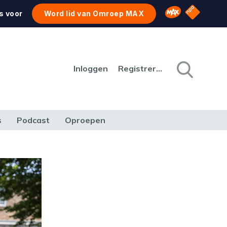
NPO Star
Omroep MAX
s voor
Word lid van Omroep MAX
Inloggen
Registreren
s
Podcast
Oproepen
CULTUUR
NATUUR & MILIEU
REIZEN & VERKEER