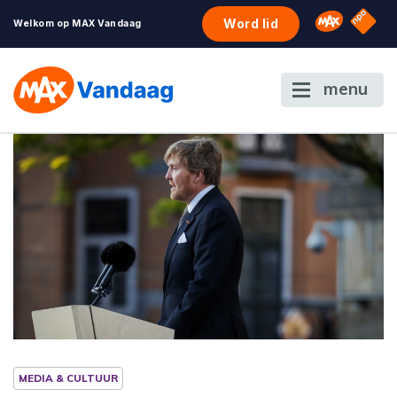
NPO S
Omroep 
Word lid
Welkom op MAX Vandaag
menu
MEDIA & CULTUUR