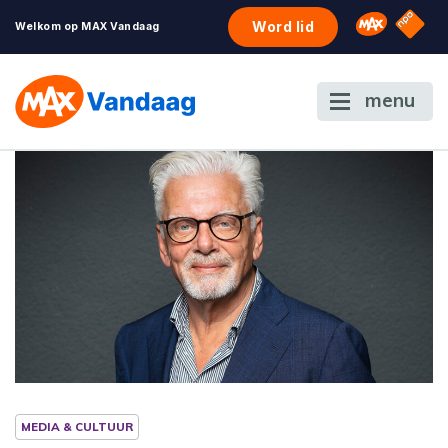
NPO S
Omroep 
Word lid
Welkom op MAX Vandaag
menu
MEDIA & CULTUUR