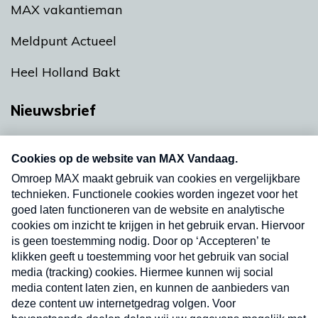
MAX vakantieman
Meldpunt Actueel
Heel Holland Bakt
Nieuwsbrief
Neem hier een gratis abonnement op onze
nieuwsbrief. Elke vrijdag- en dinsdagochtend in
uw mailbox.
Verzend