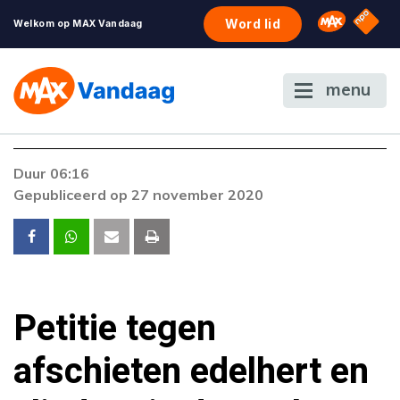
NPO S
Omroep 
Word lid
Welkom op MAX Vandaag
menu
Foutcode 403
Duur 06:16
De gewenste stream is op dit moment niet
Gepubliceerd op 27 november 2020
beschikbaar. Als het probleem zich blijft
voordoen, neem dan contact op met onze
klantenservice.
Petitie tegen
afschieten edelhert en