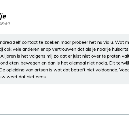
je
16:49
drea zelf contact te zoeken maar probeer het nu via u. Wat mij
 zij ook vele anderen er op vertrouwen dat als je naar je huisart
l jaren is het volgens mij zo dat er juist niet over te praten valt
zond eten, bewegen en dan is het allemaal niet nodig. Dit terwijl
 De opleiding van artsen is wat dat betreft niet voldoende. Voe
uw weet dat niet eens.