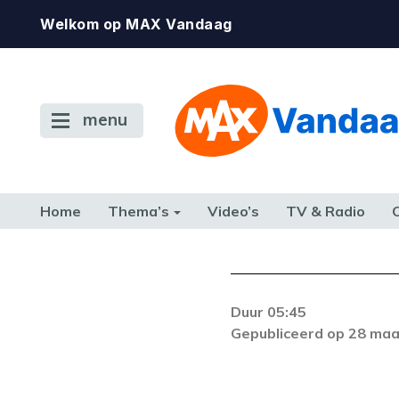
Welkom op MAX Vandaag
menu
Home
Thema’s
Video’s
TV & Radio
CONSUMENT
ETEN & DRINKEN
FAMILIE & RELATIE
GELD, W
TERUG NAAR TOEN
Duur 05:45
Er is een licentie-f
Gepubliceerd op 28 maa
zich blijft voordoe
k