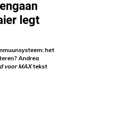
gengaan
ier legt
immuunsysteem: het
iteren? Andrea
jd voor MAX
tekst