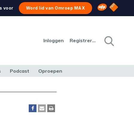
NPO Star
Omroep MAX
s voor
Word lid van Omroep MAX
Inloggen
Registreren
s
Podcast
Oproepen
CULTUUR
NATUUR & MILIEU
REIZEN & VERKEER