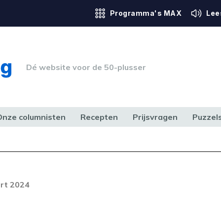
Programma's MAX
Lee
Dé website voor de 50-plusser
Onze columnisten
Recepten
Prijsvragen
Puzzel
ERK & RECHT
GEZONDHEID & SPORT
HUIS, TUIN & HOBBY
MEDIA & 
Foutcode 6001
out opgetreden. Als het probleem
rt 2024
n, neem dan contact op met onze
lantenservice.